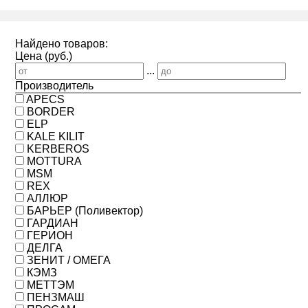
Найдено товаров:
Цена (руб.)
...
Производитель
APECS
BORDER
ELP
KALE KILIT
KERBEROS
MOTTURA
MSM
REX
АЛЛЮР
БАРЬЕР (Поливектор)
ГАРДИАН
ГЕРИОН
ДЕЛГА
ЗЕНИТ / ОМЕГА
КЭМЗ
МЕТТЭМ
ПЕНЗМАШ