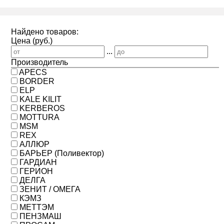
Найдено товаров:
Цена (руб.)
...
Производитель
APECS
BORDER
ELP
KALE KILIT
KERBEROS
MOTTURA
MSM
REX
АЛЛЮР
БАРЬЕР (Поливектор)
ГАРДИАН
ГЕРИОН
ДЕЛГА
ЗЕНИТ / ОМЕГА
КЭМЗ
МЕТТЭМ
ПЕНЗМАШ