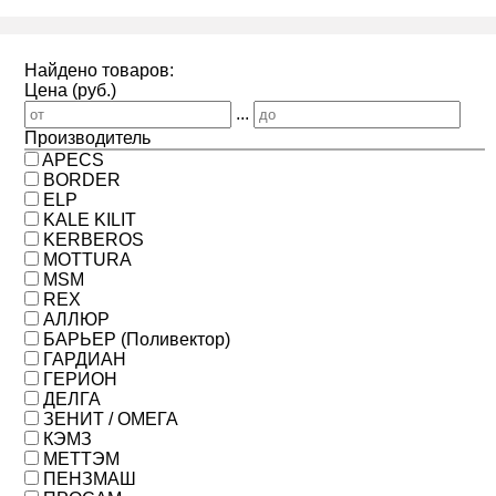
Найдено товаров:
Цена (руб.)
...
Производитель
APECS
BORDER
ELP
KALE KILIT
KERBEROS
MOTTURA
MSM
REX
АЛЛЮР
БАРЬЕР (Поливектор)
ГАРДИАН
ГЕРИОН
ДЕЛГА
ЗЕНИТ / ОМЕГА
КЭМЗ
МЕТТЭМ
ПЕНЗМАШ