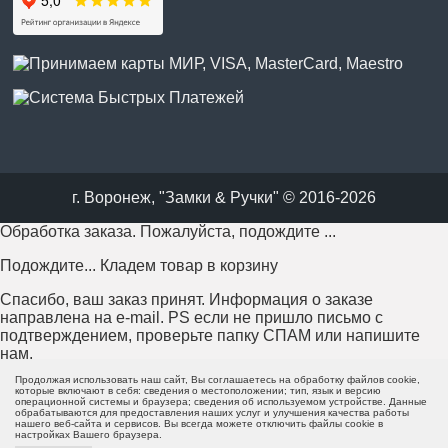
г. Воронеж, "Замки & Ручки" © 2016-2026
Обработка заказа. Пожалуйста, подождите ...
Подождите... Кладем товар в корзину
Спасибо, ваш заказ принят. Информация о заказе
направлена на e-mail. PS если не пришло письмо с
подтверждением, проверьте папку СПАМ или напишите
нам.
Продолжая использовать наш сайт, Вы соглашаетесь на обработку файлов cookie,
Возникла проблема с отправкой заказа. Пожалуйста,
которые включают в себя: сведения о местоположении; тип, язык и версию
операционной системы и браузера; сведения об используемом устройстве. Данные
попробуйте еще раз или напишите нам.
обрабатываются для предоставления наших услуг и улучшения качества работы
нашего веб-сайта и сервисов. Вы всегда можете отключить файлы cookie в
настройках Вашего браузера.
Пожалуйста, заполните все поля формы перед отправкой.