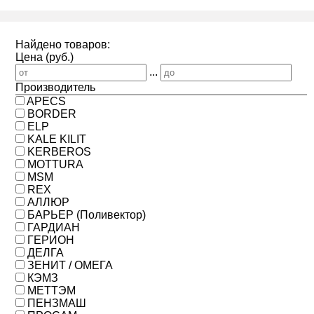
Найдено товаров:
Цена (руб.)
...
Производитель
APECS
BORDER
ELP
KALE KILIT
KERBEROS
MOTTURA
MSM
REX
АЛЛЮР
БАРЬЕР (Поливектор)
ГАРДИАН
ГЕРИОН
ДЕЛГА
ЗЕНИТ / ОМЕГА
КЭМЗ
МЕТТЭМ
ПЕНЗМАШ