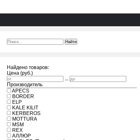
Найдено товаров:
Цена (руб.)
...
Производитель
APECS
BORDER
ELP
KALE KILIT
KERBEROS
MOTTURA
MSM
REX
АЛЛЮР