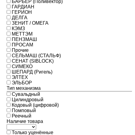
БАРЬЕР (Поливектор)
ГАРДИАН
ГЕРИОН
ДЕЛГА
ЗЕНИТ / ОМЕГА
КЭМЗ
МЕТТЭМ
ПЕНЗМАШ
ПРОСАМ
Прочие
СЕЛЬМАШ (СТАЛЬФ)
СЕНАТ (SIBLOCK)
СИМЕКО
ШЕПАРД (Ригель)
ЭЛТЕХ
ЭЛЬБОР
Тип механизма
Сувальдный
Цилиндровый
Кодовый (цифровой)
Помповый
Реечный
Наличие товара
Только уценённые