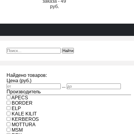
заказа - 49
руб.
Найдено товаров:
Цена (руб.)
...
Производитель
APECS
BORDER
ELP
KALE KILIT
KERBEROS
MOTTURA
MSM