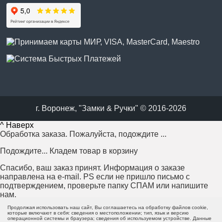
г. Воронеж, "Замки & Ручки" © 2016-2026
^ Наверх
Обработка заказа. Пожалуйста, подождите ...
Подождите... Кладем товар в корзину
Спасибо, ваш заказ принят. Информация о заказе
направлена на e-mail. PS если не пришло письмо с
подтверждением, проверьте папку СПАМ или напишите
нам.
Продолжая использовать наш сайт, Вы соглашаетесь на обработку файлов cookie,
Возникла проблема с отправкой заказа. Пожалуйста,
которые включают в себя: сведения о местоположении; тип, язык и версию
операционной системы и браузера; сведения об используемом устройстве. Данные
попробуйте еще раз или напишите нам.