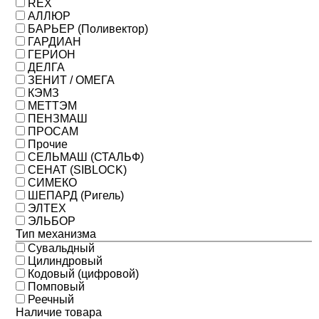
REX
АЛЛЮР
БАРЬЕР (Поливектор)
ГАРДИАН
ГЕРИОН
ДЕЛГА
ЗЕНИТ / ОМЕГА
КЭМЗ
МЕТТЭМ
ПЕНЗМАШ
ПРОСАМ
Прочие
СЕЛЬМАШ (СТАЛЬФ)
СЕНАТ (SIBLOCK)
СИМЕКО
ШЕПАРД (Ригель)
ЭЛТЕХ
ЭЛЬБОР
Тип механизма
Сувальдный
Цилиндровый
Кодовый (цифровой)
Помповый
Реечный
Наличие товара