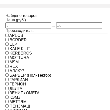
Найдено товаров:
Цена (руб.)
...
Производитель
APECS
BORDER
ELP
KALE KILIT
KERBEROS
MOTTURA
MSM
REX
АЛЛЮР
БАРЬЕР (Поливектор)
ГАРДИАН
ГЕРИОН
ДЕЛГА
ЗЕНИТ / ОМЕГА
КЭМЗ
МЕТТЭМ
ПЕНЗМАШ