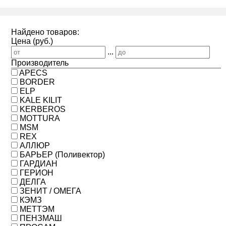
Найдено товаров:
Цена (руб.)
...
Производитель
APECS
BORDER
ELP
KALE KILIT
KERBEROS
MOTTURA
MSM
REX
АЛЛЮР
БАРЬЕР (Поливектор)
ГАРДИАН
ГЕРИОН
ДЕЛГА
ЗЕНИТ / ОМЕГА
КЭМЗ
МЕТТЭМ
ПЕНЗМАШ