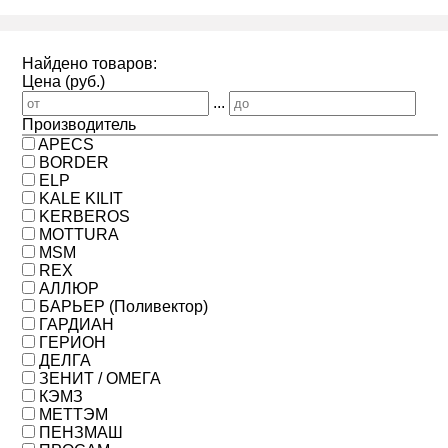
Найдено товаров:
Цена (руб.)
...
Производитель
APECS
BORDER
ELP
KALE KILIT
KERBEROS
MOTTURA
MSM
REX
АЛЛЮР
БАРЬЕР (Поливектор)
ГАРДИАН
ГЕРИОН
ДЕЛГА
ЗЕНИТ / ОМЕГА
КЭМЗ
МЕТТЭМ
ПЕНЗМАШ