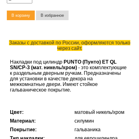
Заказы с доставкой по России, оформляются только
через сайт.
Накладки под цилиндр
PUNTO (Пунто) ET QL
SN/CP-3 (мат. никель/хром)
- это комплектующие
к раздельным дверным ручкам. Предназначены
для установки в качестве декора на
межкомнатные двери. Имеют стойкое
гальваническое покрытие.
Цвет:
матовый никель/хром
Материал:
силумин
Покрытие:
гальваника
Тип накладки:
для евроцилиндра