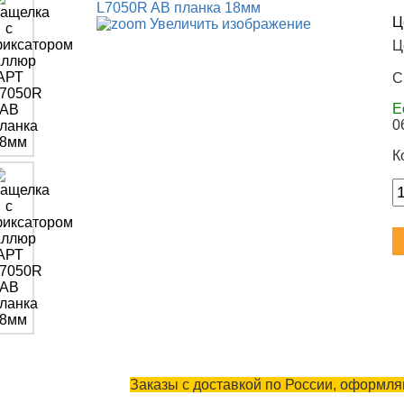
Ц
Увеличить изображение
Ц
С
Е
0
К
Заказы с доставкой по России, оформляю