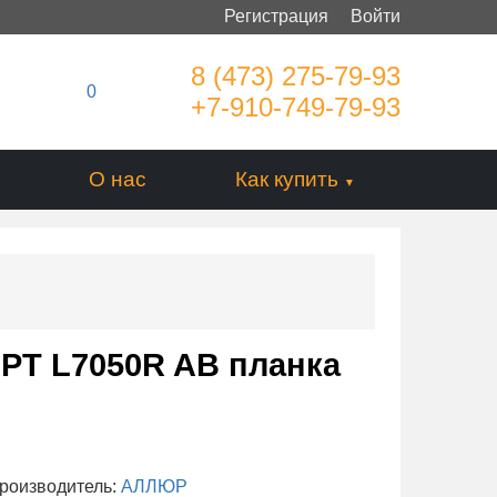
Регистрация
Войти
8 (473) 275-79-93
0
+7-910-749-79-93
О нас
Как купить
РТ L7050R AB планка
роизводитель:
АЛЛЮР