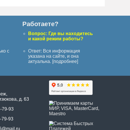
Работаете?
с
Вопрос: Где вы находитесь
и какой режим работы?
ько с
Ответ: Вся информация
указана на сайте, и она
актуальна. [
подробнее
]
неж,
зюкова, д. 63
5-79-93
-79-93
6@mail.ru