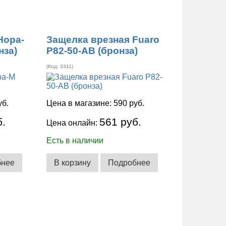
Нора-
Защелка врезная Fuaro
нза)
P82-50-AB (бронза)
(Код:
3311
)
уб.
Цена в магазине:
590 руб.
б.
561 руб.
Цена онлайн:
Есть в наличии
бнее
В корзину
Подробнее