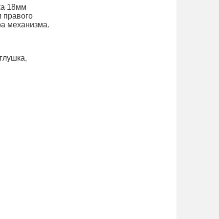
а 18мм
и правого
ра механизма.
глушка,