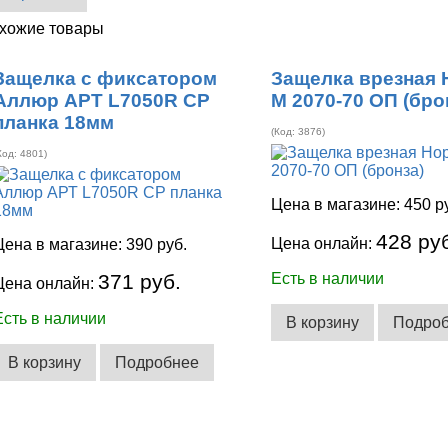
хожие товары
Защелка с фиксатором
Защелка врезная 
Аллюр АРТ L7050R CP
М 2070-70 ОП (бро
планка 18мм
(Код:
3876
)
Код:
4801
)
Цена в магазине:
450 р
428 ру
Цена онлайн:
Цена в магазине:
390 руб.
371 руб.
Есть в наличии
Цена онлайн:
Есть в наличии
В корзину
Подро
В корзину
Подробнее