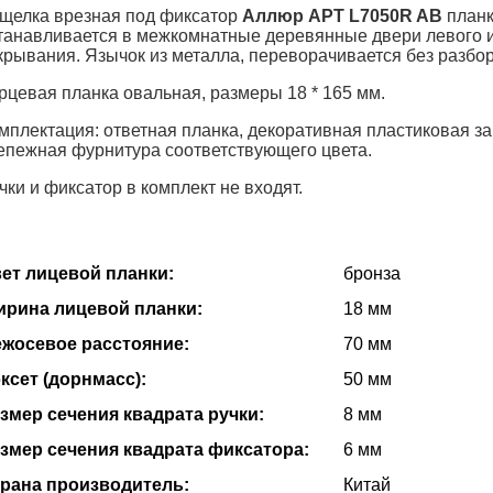
щелка врезная под фиксатор
Аллюр АРТ L7050R AB
планк
танавливается в межкомнатные деревянные двери левого 
крывания. Язычок из металла, переворачивается без разбо
рцевая планка овальная, размеры 18 * 165 мм.
мплектация: ответная планка, декоративная пластиковая за
епежная фурнитура соответствующего цвета.
чки и фиксатор в комплект не входят.
ет лицевой планки:
бронза
рина лицевой планки:
18 мм
жосевое расстояние:
70 мм
ксет (дорнмасс):
50 мм
змер сечения квадрата ручки:
8 мм
змер сечения квадрата фиксатора:
6 мм
рана производитель:
Китай