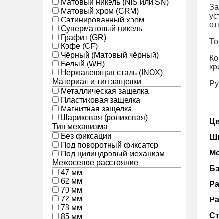
Матовый никель (NIS или SN)
За
Матовый хром (CRM)
ус
Сатинированный хром
от
Суперматовый никель
Графит (GR)
То
Кофе (CF)
Чёрный (Матовый чёрный)
Ко
Белый (WH)
кр
Нержавеющая сталь (INOX)
Материал и тип защелки
Ру
Металлическая защелка
Пластиковая защелка
Магнитная защелка
Шариковая (роликовая)
Цв
Тип механизма
Без фиксации
Ши
Под поворотный фиксатор
Ме
Под цилиндровый механизм
Межосевое расстояние
Бэ
47 мм
62 мм
Ра
70 мм
72 мм
Ра
78 мм
Ст
85 мм