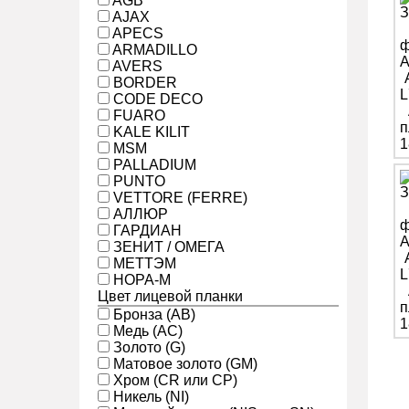
AGB
AJAX
APECS
ARMADILLO
AVERS
BORDER
CODE DECO
FUARO
KALE KILIT
MSM
PALLADIUM
PUNTO
VETTORE (FERRE)
АЛЛЮР
ГАРДИАН
ЗЕНИТ / ОМЕГА
МЕТТЭМ
НОРА-М
Цвет лицевой планки
Бронза (AB)
Медь (AC)
Золото (G)
Матовое золото (GM)
Хром (CR или CP)
Никель (NI)