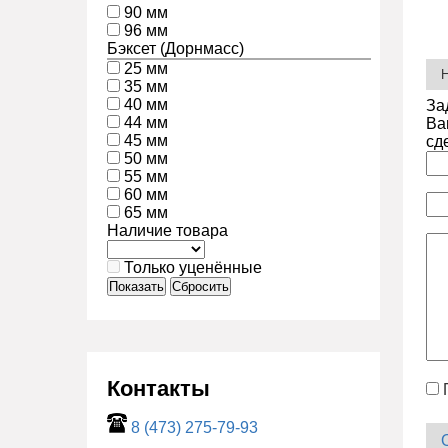
90 мм
96 мм
Бэксет (Дорнмасс)
25 мм
35 мм
40 мм
За
44 мм
Ва
45 мм
сд
50 мм
55 мм
60 мм
65 мм
Наличие товара
Только уценённые
Показать
Сбросить
Контакты
8 (473) 275-79-93