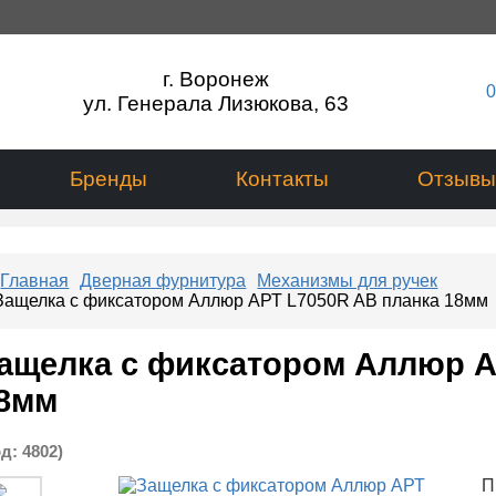
г. Воронеж
0
ул. Генерала Лизюкова, 63
Бренды
Контакты
Отзывы
Главная
Дверная фурнитура
Механизмы для ручек
Защелка с фиксатором Аллюр АРТ L7050R AB планка 18мм
ащелка с фиксатором Аллюр А
8мм
од:
4802
)
П