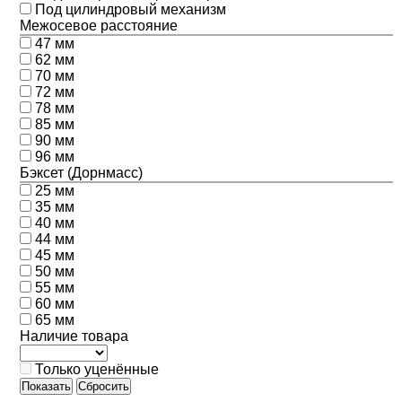
Под цилиндровый механизм
Межосевое расстояние
47 мм
62 мм
70 мм
72 мм
78 мм
85 мм
90 мм
96 мм
Бэксет (Дорнмасс)
25 мм
35 мм
40 мм
44 мм
45 мм
50 мм
55 мм
60 мм
65 мм
Наличие товара
Только уценённые
Показать
Сбросить