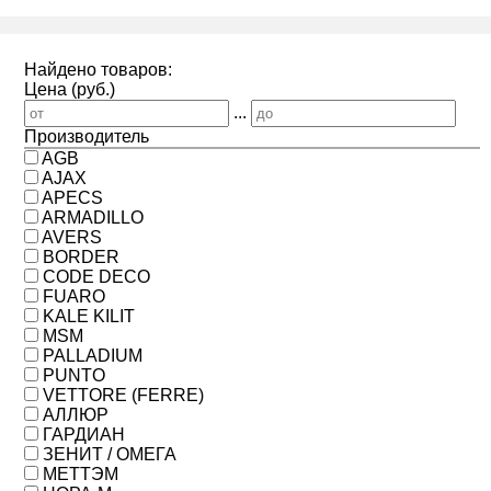
Найдено товаров:
Цена (руб.)
...
Производитель
AGB
AJAX
APECS
ARMADILLO
AVERS
BORDER
CODE DECO
FUARO
KALE KILIT
MSM
PALLADIUM
PUNTO
VETTORE (FERRE)
АЛЛЮР
ГАРДИАН
ЗЕНИТ / ОМЕГА
МЕТТЭМ