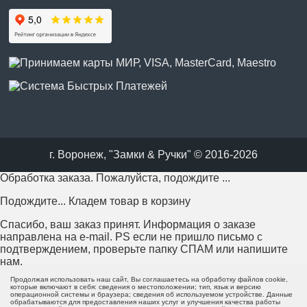
г. Воронеж, "Замки & Ручки" © 2016-2026
Обработка заказа. Пожалуйста, подождите ...
Подождите... Кладем товар в корзину
Спасибо, ваш заказ принят. Информация о заказе
направлена на e-mail. PS если не пришло письмо с
подтверждением, проверьте папку СПАМ или напишите
нам.
Продолжая использовать наш сайт, Вы соглашаетесь на обработку файлов cookie,
Возникла проблема с отправкой заказа. Пожалуйста,
которые включают в себя: сведения о местоположении; тип, язык и версию
операционной системы и браузера; сведения об используемом устройстве. Данные
попробуйте еще раз или напишите нам.
обрабатываются для предоставления наших услуг и улучшения качества работы