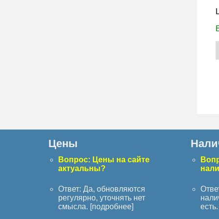
Цены
Нали
Вопрос: Цены на сайте
Вопр
актуальны?
нал
Ответ: Да, обновляются
Отве
регулярно, уточнять нет
нали
смысла. [
подробнее
]
есть. 