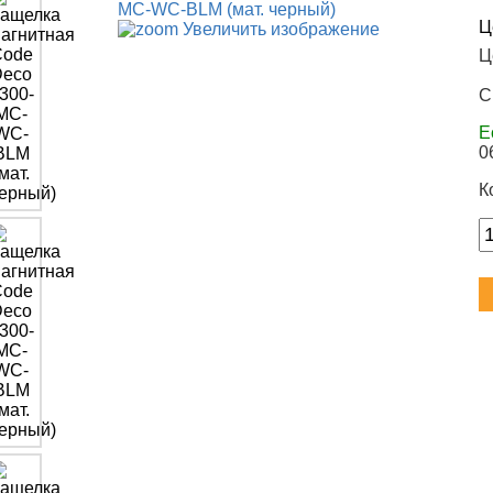
Ц
Увеличить изображение
Ц
С
Е
0
К