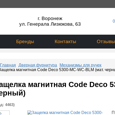
г. Воронеж
0
ул. Генерала Лизюкова, 63
Бренды
Контакты
Отзывы
Главная
Дверная фурнитура
Механизмы для ручек
Защелка магнитная Code Deco 5300-MC-WC-BLM (мат. черн
ащелка магнитная Code Deco 5
ерный)
од:
4463
)
П