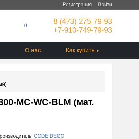
Регистрация
Войти
8 (473) 275-79-93
0
+7-910-749-79-93
О нас
Как купить
ый)
300-MC-WC-BLM (мат.
роизводитель:
CODE DECO