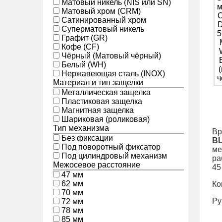
Матовый никель (NIS или SN)
Матовый хром (CRM)
Сатинированный хром
Суперматовый никель
Графит (GR)
Кофе (CF)
Чёрный (Матовый чёрный)
Белый (WH)
Нержавеющая сталь (INOX)
Материал и тип защелки
Металлическая защелка
Пластиковая защелка
Магнитная защелка
Шариковая (роликовая)
Тип механизма
Вр
Без фиксации
BL
Под поворотный фиксатор
ме
Под цилиндровый механизм
ра
Межосевое расстояние
45
47 мм
62 мм
Ко
70 мм
Ру
72 мм
78 мм
85 мм