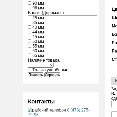
90 мм
96 мм
Цв
Бэксет (Дорнмасс)
Ши
25 мм
35 мм
Ме
40 мм
44 мм
Бэ
45 мм
50 мм
Ра
55 мм
60 мм
Ра
65 мм
Ст
Наличие товара
Только уценённые
Показать
Сбросить
За
Ва
сд
Контакты
8 (473) 275-
79-93