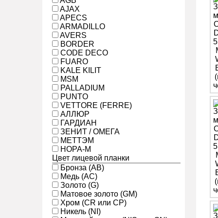
AGB
AJAX
APECS
ARMADILLO
AVERS
BORDER
CODE DECO
FUARO
KALE KILIT
MSM
PALLADIUM
PUNTO
VETTORE (FERRE)
АЛЛЮР
ГАРДИАН
ЗЕНИТ / ОМЕГА
МЕТТЭМ
НОРА-М
Цвет лицевой планки
Бронза (AB)
Медь (AC)
Золото (G)
Матовое золото (GM)
Хром (CR или CP)
Никель (NI)