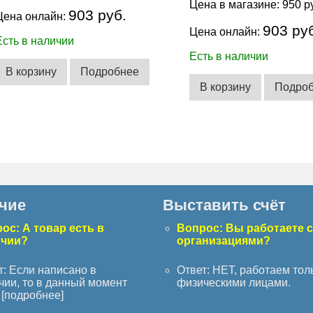
Цена в магазине:
950 р
903 руб.
Цена онлайн:
903 ру
Цена онлайн:
Есть в наличии
Есть в наличии
В корзину
Подробнее
В корзину
Подро
чие
Выставить счёт
ос: А товар есть в
Вопрос: Вы работаете 
ичии?
организациями?
т: Если написано в
Ответ: НЕТ, работаем тол
чии, то в данный момент
физическими лицами.
[
подробнее
]