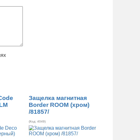
иях
Code
Защелка магнитная
BLM
Border ROOM (хром)
/81857/
(Код:
4049
)