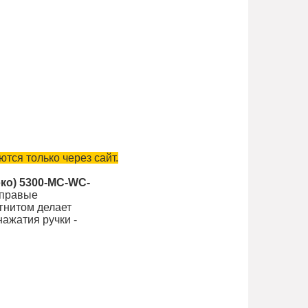
тся только через сайт.
эко) 5300-MC-WC-
 правые
гнитом делает
ажатия ручки -