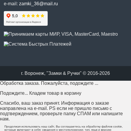
e-mail:
zamki_36@mail.ru
г. Воронеж, "Замки & Ручки" © 2016-2026
Обработка заказа. Пожалуйста, подождите ...
Подождите... Кладем товар в корзину
Спасибо, ваш заказ принят. Информация о заказе
направлена на e-mail. PS если не пришло письмо с
подтверждением, проверьте папку СПАМ или напишите
нам.
Продолжая использовать наш сайт, Вы соглашаетесь на обработку файлов cookie,
Возникла проблема с отправкой заказа. Пожалуйста,
которые включают в себя: сведения о местоположении; тип, язык и версию