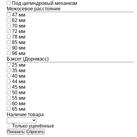
Под цилиндровый механизм
Межосевое расстояние
47 мм
62 мм
70 мм
72 мм
78 мм
85 мм
90 мм
96 мм
Бэксет (Дорнмасс)
25 мм
35 мм
40 мм
44 мм
45 мм
50 мм
55 мм
60 мм
65 мм
Наличие товара
Только уценённые
Показать
Сбросить