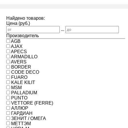
Найдено товаров:
Цена (руб.)
...
Производитель
AGB
AJAX
APECS
ARMADILLO
AVERS
BORDER
CODE DECO
FUARO
KALE KILIT
MSM
PALLADIUM
PUNTO
VETTORE (FERRE)
АЛЛЮР
ГАРДИАН
ЗЕНИТ / ОМЕГА
МЕТТЭМ