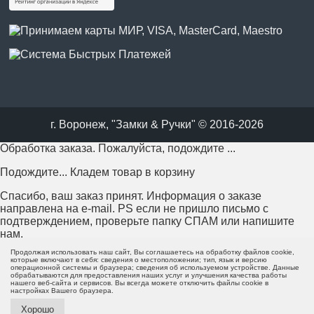
г. Воронеж, "Замки & Ручки" © 2016-2026
Обработка заказа. Пожалуйста, подождите ...
Подождите... Кладем товар в корзину
Спасибо, ваш заказ принят. Информация о заказе
направлена на e-mail. PS если не пришло письмо с
подтверждением, проверьте папку СПАМ или напишите
нам.
Продолжая использовать наш сайт, Вы соглашаетесь на обработку файлов cookie,
Возникла проблема с отправкой заказа. Пожалуйста,
которые включают в себя: сведения о местоположении; тип, язык и версию
операционной системы и браузера; сведения об используемом устройстве. Данные
попробуйте еще раз или напишите нам.
обрабатываются для предоставления наших услуг и улучшения качества работы
нашего веб-сайта и сервисов. Вы всегда можете отключить файлы cookie в
настройках Вашего браузера.
Пожалуйста, заполните все поля формы перед отправкой.
Хорошо