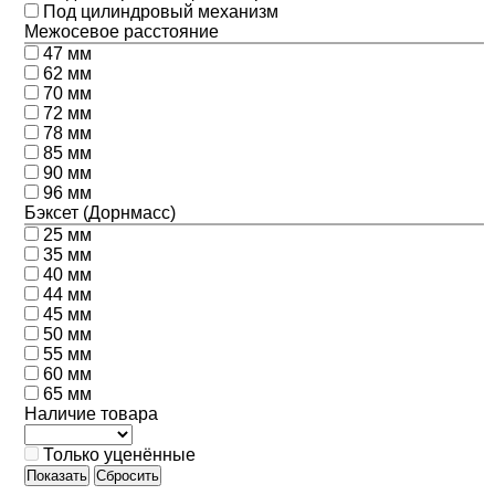
Под цилиндровый механизм
Межосевое расстояние
47 мм
62 мм
70 мм
72 мм
78 мм
85 мм
90 мм
96 мм
Бэксет (Дорнмасс)
25 мм
35 мм
40 мм
44 мм
45 мм
50 мм
55 мм
60 мм
65 мм
Наличие товара
Только уценённые
Показать
Сбросить