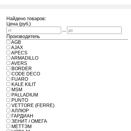
Найдено товаров:
Цена (руб.)
...
Производитель
AGB
AJAX
APECS
ARMADILLO
AVERS
BORDER
CODE DECO
FUARO
KALE KILIT
MSM
PALLADIUM
PUNTO
VETTORE (FERRE)
АЛЛЮР
ГАРДИАН
ЗЕНИТ / ОМЕГА
МЕТТЭМ