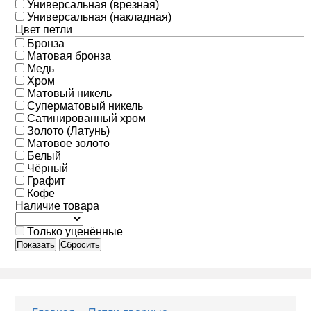
Универсальная (врезная)
Универсальная (накладная)
Цвет петли
Бронза
Матовая бронза
Медь
Хром
Матовый никель
Суперматовый никель
Сатинированный хром
Золото (Латунь)
Матовое золото
Белый
Чёрный
Графит
Кофе
Наличие товара
Только уценённые
Показать
Сбросить