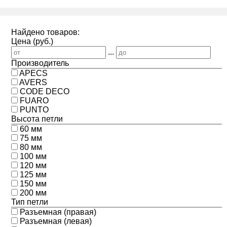
Найдено товаров:
Цена (руб.)
...
Производитель
APECS
AVERS
CODE DECO
FUARO
PUNTO
Высота петли
60 мм
75 мм
80 мм
100 мм
120 мм
125 мм
150 мм
200 мм
Тип петли
Разъемная (правая)
Разъемная (левая)