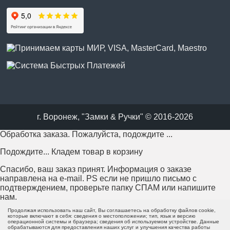
г. Воронеж, "Замки & Ручки" © 2016-2026
Обработка заказа. Пожалуйста, подождите ...
Подождите... Кладем товар в корзину
Спасибо, ваш заказ принят. Информация о заказе
направлена на e-mail. PS если не пришло письмо с
подтверждением, проверьте папку СПАМ или напишите
нам.
Продолжая использовать наш сайт, Вы соглашаетесь на обработку файлов cookie,
Возникла проблема с отправкой заказа. Пожалуйста,
которые включают в себя: сведения о местоположении; тип, язык и версию
операционной системы и браузера; сведения об используемом устройстве. Данные
попробуйте еще раз или напишите нам.
обрабатываются для предоставления наших услуг и улучшения качества работы