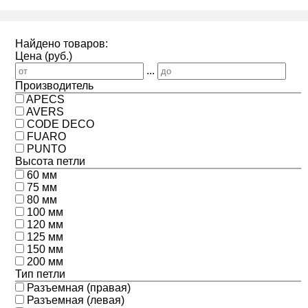
Найдено товаров:
Цена (руб.)
...
Производитель
APECS
AVERS
CODE DECO
FUARO
PUNTO
Высота петли
60 мм
75 мм
80 мм
100 мм
120 мм
125 мм
150 мм
200 мм
Тип петли
Разъемная (правая)
Разъемная (левая)