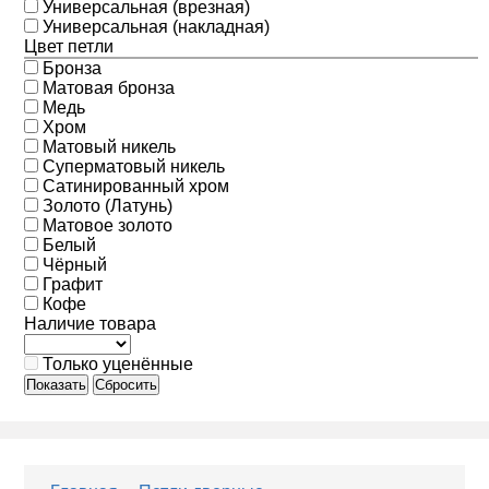
Универсальная (врезная)
Универсальная (накладная)
Цвет петли
Бронза
Матовая бронза
Медь
Хром
Матовый никель
Суперматовый никель
Сатинированный хром
Золото (Латунь)
Матовое золото
Белый
Чёрный
Графит
Кофе
Наличие товара
Только уценённые
Показать
Сбросить