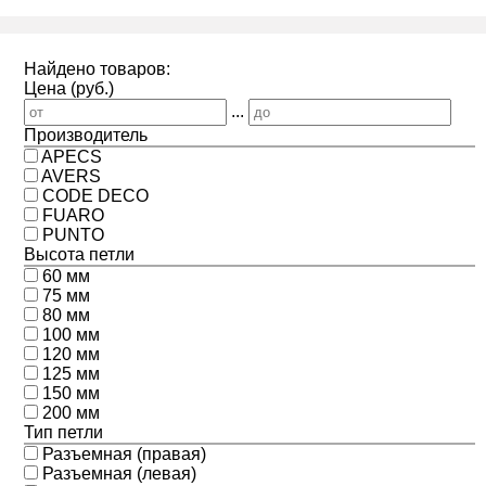
Найдено товаров:
Цена (руб.)
...
Производитель
APECS
AVERS
CODE DECO
FUARO
PUNTO
Высота петли
60 мм
75 мм
80 мм
100 мм
120 мм
125 мм
150 мм
200 мм
Тип петли
Разъемная (правая)
Разъемная (левая)