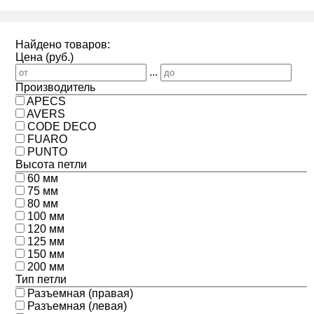
Найдено товаров:
Цена (руб.)
...
Производитель
APECS
AVERS
CODE DECO
FUARO
PUNTO
Высота петли
60 мм
75 мм
80 мм
100 мм
120 мм
125 мм
150 мм
200 мм
Тип петли
Разъемная (правая)
Разъемная (левая)