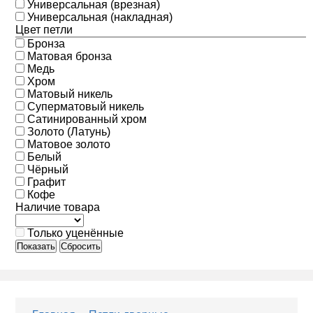
Универсальная (врезная)
Универсальная (накладная)
Цвет петли
Бронза
Матовая бронза
Медь
Хром
Матовый никель
Суперматовый никель
Сатинированный хром
Золото (Латунь)
Матовое золото
Белый
Чёрный
Графит
Кофе
Наличие товара
Только уценённые
Показать
Сбросить